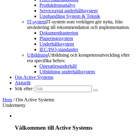
Produktionsanalys
Serviceavtal underhållssystem
Upphandling System & Teknik
IT-system
IT-system som verkligen gör nytta, från
utvärdering till rekommendation och implementation.
Dokumenthantering
Planeringssystem
Underhållssystem
IEC/ISO-standarder
Utbildning
Utbildning och kompetensutveckling efter
era specifika behov.
Operatörsunderhåll
Utbildning underhållssystem
Om Active Systems
Aktuellt
Sök efter:
Hem
/
Om Active Systems
Undermeny
Välkommen till Active Systems