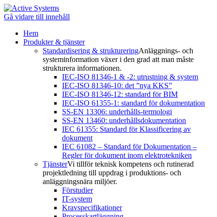
Gå vidare till innehåll
Hem
Produkter & tjänster
Standardisering & strukturering
Anläggnings- och
systeminformation växer i den grad att man måste
strukturera informationen.
IEC-ISO 81346-1 & -2: utrustning & system
IEC-ISO 81346-10: det ”nya KKS”
IEC-ISO 81346-12: standard för BIM
IEC-ISO 61355-1: standard för dokumentation
SS-EN 13306: underhålls-termologi
SS-EN 13460: underhållsdokumentation
IEC 61355: Standard för Klassificering av
dokument
IEC 61082 – Standard för Dokumentation –
Regler för dokument inom elektrotekniken
Tjänster
Vi tillför teknisk kompetens och rutinerad
projektledning till uppdrag i produktions- och
anläggningsnära miljöer.
Förstudier
IT-system
Kravspecifikationer
Processkartläggning