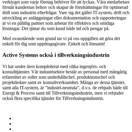
verktyget som varje företag behöver för att lyckas. Våra medarbetare
förstår kundernas behov och skapar de förutsättningar för optimerad
drift som industrin efterfrågar. Vare sig det gäller IT-system, drift och
utveckling av anläggningar eller dokumentation och rapporteringar
är vi en pålitlig partner som arbetar för effektiva och smidiga
lösningar. Det tjänar du som kund både tid och pengar på.
Med ovanstående som grund tar vi på oss uppgiften att göra det
enkelt för dig som uppdragsgivare. Enkelt och lönsamt!
Active Systems också i tillverkningsindustrin
Vi har under åren kompletterat med olika ingenjörs- och
konsulttjänster. Vår industrisektor består av personal med mångårig
erfarenhet av roller som underhållschef, produktionschef och
projektledare samt av konsultverksamhet. Många av dessa tjänster,
samt alla IT-system, är ”industri-neutrala”, d.v.s. de erbjuds både till
Energi & Process samt till Tillverkningsindustrin, men vi erbjuder
också flera specifika tjänster för Tillverkningsindustrin.