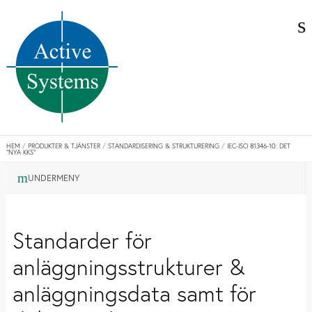
/
/
/
HEM
PRODUKTER & TJÄNSTER
STANDARDISERING & STRUKTURERING
IEC-ISO 81346-10: DET
”NYA KKS”
UNDERMENY
Standarder för
anläggningsstrukturer &
anläggningsdata samt för